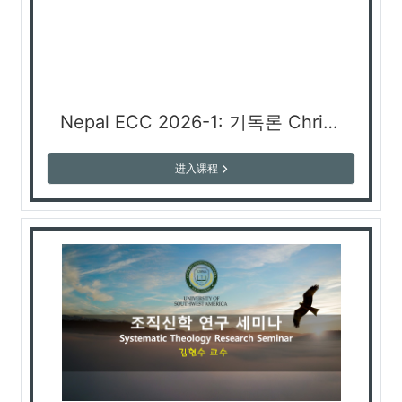
Nepal ECC 2026-1: 기독론 Christology (Prof. Hyun Kwang Shin)
进入课程