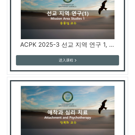
ACPK 2025-3 선교 지역 연구 1, Mission Area Studies I, Исследование миссионерских регионов I (송용섭 교수)
进入课程