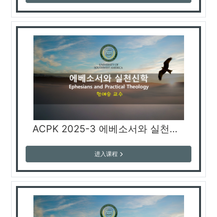
ACPK 2025-3 에베소서와 실천신학, Ephesians and Practical Theology, Послание к Ефесянам и практическое богословие (한예승 교수)
进入课程